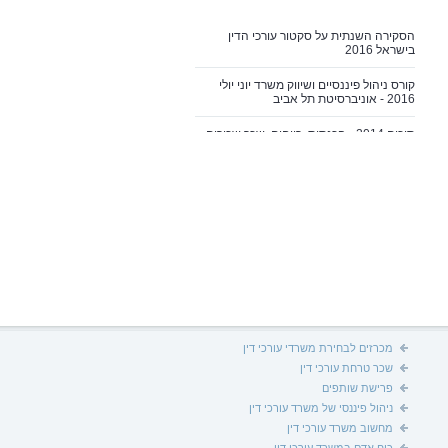
הסקירה השנתית על סקטור עורכי הדין
בישראל 2016
קורס ניהול פיננסיים ושיווק משרד יוני יולי
2016 - אוניברסיטת תל אביב
סיכום 2014 - הכנסות, רווחים, שכר שכירים
ושותפים, מיזוגים ועוד
מאמר - ניהול כוח אדם במשרד עורכי דין
פאנל ב- IBA בטוקיו בנושא הון השותפות,
חלוקת רווחים, יציאה ופרישה מהשותפות
ברכות למיזוגים אשר הושלמו לאחרונה
ביצועי הסקטור 2014 - גלובס
ברכות לעו"ד ענת שפירא על הצטרפותה
למחלקת הגיוס וההשמה
מכרזים לבחירת משרדי עורכי דין
שכר טרחת עורכי דין
הסכם שותפות - מדוע, מתי וכיצד?
פרישת שותפים
ניהול פיננסי של משרד עורכי דין
מודלים של חלוקת רווחים וניתוח אירוע
מחשוב משרד עורכי דין