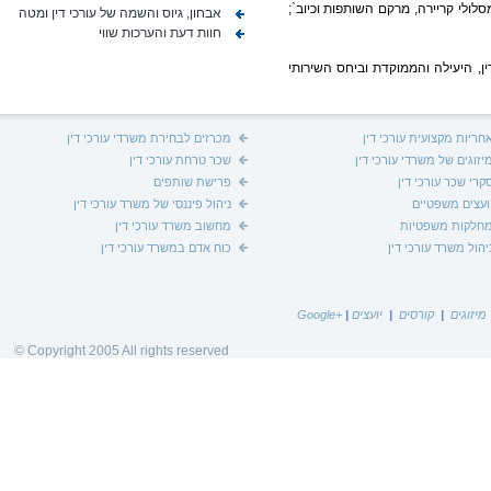
לולי קריירה, מרקם השותפות וכיוב`;
אבחון, גיוס והשמה של עורכי דין ומטה
קורס ניהול משרד עורכי דין 2015 - מחוז
חוות דעת והערכות שווי
חיפה
ן, היעילה והממוקדת וביחס השירותי
10 נושאים המטרידים את שנת הליל של
עורכי הדין
השתלמות בניהול סיכונים וידע 8 למאי 2014
חריות מקצועית עורכי דין
מכרזים לבחירת משרדי עורכי דין
יזוגים של משרדי עורכי דין
שכר טרחת עורכי דין
מחקר מרתק ביחס לפילוח תחומי התמחות
קרי שכר עורכי דין
פרישת שותפים
עורכי הדין
ועצים משפטיים
ניהול פיננסי של משרד עורכי דין
חלקות משפטיות
מחשוב משרד עורכי דין
על ה "מתח הבין דורי" במשרדי עורכי דין - גיל
ומודלים של פרישה
יהול משרד עורכי דין
כוח אדם במשרד עורכי דין
Short summary about the legal
profession in Israel at the end of the first
half of 2013
מיזוגים
|
קורסים
|
יועצים
|
+Google
© Copyright 2005 All rights reserved
העשירונים, המאיון והאלפיון בסקטור עורכי
הדין
האם קיימים פערים בין עורכות לעורכי דין?
מאמר דעה ומחקר מעניין
ראיון לערוץ 2 בנושא פערים בסקטור עורכי
הדין בין מרכז לפריפרייה