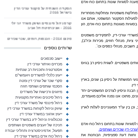
ומענה לסוגיות שונות בתחום כוח-אדם
הסקירה השנתית על סקטור עורכי הדין
בישראל 2016
ם, מחלקות משפטיות ומחלקות מסחריות
ם לפעילות הסקטור המשפטי, אותם אנו
קורס ניהול פיננסיים ושיווק משרד יוני יולי
 בסוגיות מגוונות בתחום כוח-אדם, הון
2016 - אוניברסיטת תל אביב
עורכי-דין למשרדי עורכי-דין, לתפקידים משפטים
סיכום 2014 - הכנסות, רווחים, שכר שכירים
ושותפים, מיזוגים ועוד
ציות, מנהלי חוזים, מכירות וכיו"ב),
, חשבים, מנהלי כספים וכו`.
שרותים נוספים
מאמר - ניהול כוח אדם במשרד עורכי דין
יישוב סכסוכים
פאנל ב- IBA בטוקיו בנושא הון השותפות,
 כמנהלת צוותים משפטיים. לשגית ניסיון רב בגיוס
מכרזים ואיתור עורכי דין
חלוקת רווחים, יציאה ופרישה מהשותפות
אסטרטגיה ותוכניות רב שנתיות
ייעוץ כלכלי למשרדים ויועמשי"ם
ברכות למיזוגים אשר הושלמו לאחרונה
ועי המושתת על ניסיון בן שנים, בארץ
סקרי שכר של עורכי דין ומטה
דין.
הסכמי שותפים ושותפי חוזה
ביצועי הסקטור 2014 - גלובס
ן הבנה וניסיון לצרכים המשפטיים יחד
מיזוגים ורכישות של משרדים
ונים, מתוכו אנו נפנה אליכם מועמדים,
ניהול סיכונים ואחריות מקצועית
ברכות לעו"ד ענת שפירא על הצטרפותה
ניהול פיננסי של משרד עורכי דין
למחלקת הגיוס וההשמה
כן בין עו"ד המעוניינים לעלות לארץ
שיווק וניהול לקוחות במשרד עורכי דין
הסכם שותפות - מדוע, מתי וכיצד?
ייעוץ ארגוני במשרד עורכי דין
טכנולוגיה וניהול ידע במשרד עורכי דין
 לסוגיות שונות בתחום ניהול כוח-אדם
מודלים של חלוקת רווחים וניתוח אירוע
חניכה של יועצים משפטיים ושותפים
עורכי-דין שכירים ושותפים.
תפעול, אדמיניסטרציה ותהליכי עבודה
ו עורכים בקרב משרדים/מחלקות משפטיות וגופים משפטיים סקרי שכר, הרצאות, חניכה/coaching, וחוות דעת ספציפיות, הבוחנות את
דילול ופרישה מהשותפות - מאמר מקיף 2014
ניהול כוח אדם במשרד עורכי דין